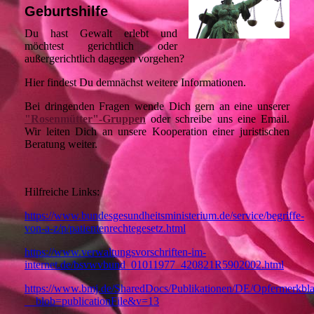
Geburtshilfe
Du hast Gewalt erlebt und
möchtest gerichtlich oder
außergerichtlich dagegen vorgehen?
Hier findest Du demnächst weitere Informationen.
Bei dringenden Fragen wende Dich gern an eine unserer
"Rosenmütter"-Gruppen
oder schreibe uns eine Email.
Wir leiten Dich an unsere Kooperation einer juristischen
Beratung weiter.
Hilfreiche Links:
https://www.bundesgesundheitsministerium.de/service/begriffe-
von-a-z/p/patientenrechtegesetz.html
https://www.verwaltungsvorschriften-im-
internet.de/bsvwvbund_01011977_420821R5902002.html
https://www.bmj.de/SharedDocs/Publikationen/DE/Opfermerkblat
__blob=publicationFile&v=13