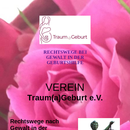
RECHTSWEGE BEI
GEWALT IN DER
GEBURTSHILFE
VEREIN
Traum(a)Geburt e.V.
Rechtswege nach
Gewalt in der