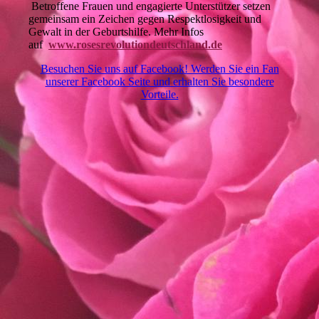
Betroffene Frauen und engagierte Unterstützer setzen
gemeinsam ein Zeichen gegen Respektlosigkeit und
Gewalt in der Geburtshilfe. Mehr Infos
auf
www.rosesrevolutiondeutschland.de
Besuchen Sie uns auf Facebook! Werden Sie ein Fan
unserer Facebook Seite und erhalten Sie besondere
Vorteile.