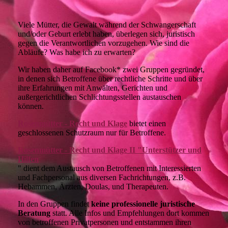
Viele Mütter, die Gewalt während der Schwangerschaft
und/oder Geburt erlebt haben, überlegen sich, juristisch
gegen die Verantwortlichen vorzugehen. Wie sind die
Abläufe? Was habe ich zu erwarten?
Wir haben daher auf Facebook* zwei Gruppen gegründet,
in denen sich Betroffene über rechtliche Schritte und über
ihre Erfahrungen mit Anwälten, Gerichten und
außergerichtlichen Schlichtungsstellen austauschen
können.
Rosenmütter - Recht und Klage
bietet einen
geschlossenen Schutzraum nur für Betroffene.
Rosenmütter - Recht und Klage II "Unterstützer und
Hilfen
" dient dem Austausch von Betroffenen mit Interessierten
und Fachpersonal aus diversen Fachrichtungen, z.B.
Hebammen, Ärzten, Doulas, und Therapeuten.
In den Gruppen findet
keine professionelle juristische
Beratung
statt. Alle Infos und Empfehlungen dort kommen
von betroffenen Privatpersonen und entstammen ihren