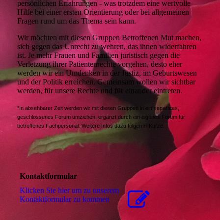
persönlichen Erfahrungen - was trotzdem eine wertvolle
Hilfe bei einer ersten Orientierung oder bei allgemeinen
Fragen rund um das Thema sein kann.
Wir möchten mit diesen Gruppen Betroffenen Mut machen,
sich gegen das Unrecht zu wehren, das ihnen widerfahren
ist. Je mehr Frauen und Familien juristisch gegen die
Verletzung ihrer Patientenrechte vorgehen, desto eher
werden wir ein Umdenken in der Justiz, im Geburtswesen
und der Politik erreichen. Gemeinsam wollen wir sichtbar
werden, für unsere Rechte und für einander eintreten.
*In absehbarer Zeit werden wir mit diesen Gruppen in ein separates,
geschlossenes Forum umziehen, ergänzt durch ein eigenes Forum für
betroffenes Fachpersonal. Weitere Infos dazu folgen in Kürze.
Kontaktformular
Klicken Sie hier um zu unserem
Kon­takt­for­mu­lar zu kommen