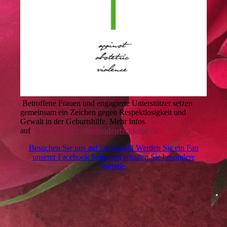
Betroffene Frauen und engagierte Unterstützer setzen
gemeinsam ein Zeichen gegen Respektlosigkeit und
Gewalt in der Geburtshilfe. Mehr Infos
auf
www.rosesrevolutiondeutschland.de
Besuchen Sie uns auf Facebook! Werden Sie ein Fan
unserer Facebook Seite und erhalten Sie besondere
Vorteile.