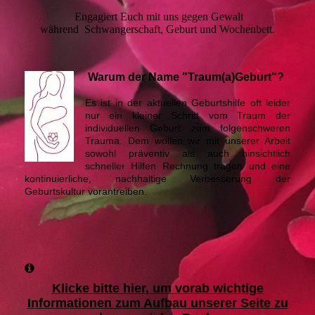
Engagiert Euch mit uns gegen Gewalt
während Schwangerschaft, Geburt und Wochenbett.
Warum der Name "Traum(a)Geburt"?
Es ist in der aktuellen Geburtshilfe oft leider
nur ein kleiner Schritt vom Traum der
individuellen Geburt zum folgenschweren
Trauma. Dem wollen wir mit unserer Arbeit
sowohl präventiv als auch hinsichtlich
schneller Hilfen Rechnung tragen und eine
kontinuierliche, nachhaltige Verbesserung der
Geburtskultur vorantreiben.
Klicke bitte hier, um vorab wichtige
Informationen zum Aufbau unserer Seite zu