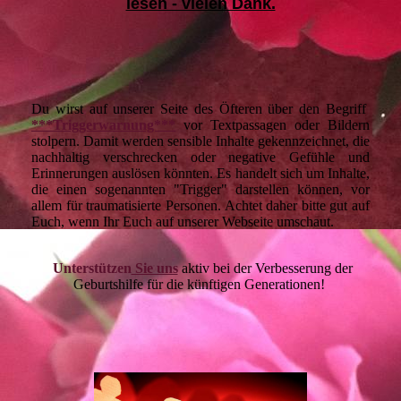
lesen - vielen Dank.
Du wirst auf unserer Seite des Öfteren über den Begriff
***Triggerwarnung***
vor Textpassagen oder Bildern
stolpern. Damit werden sensible Inhalte gekennzeichnet, die
nachhaltig verschrecken oder negative Gefühle und
Erinnerungen auslösen könnten. Es handelt sich um Inhalte,
die einen sogenannten "Trigger" darstellen können, vor
allem für traumatisierte Personen. Achtet daher bitte gut auf
Euch, wenn Ihr Euch auf unserer Webseite umschaut.
Unterstützen
Sie uns
aktiv bei der Verbesserung der
Geburtshilfe für die künftigen Generationen!