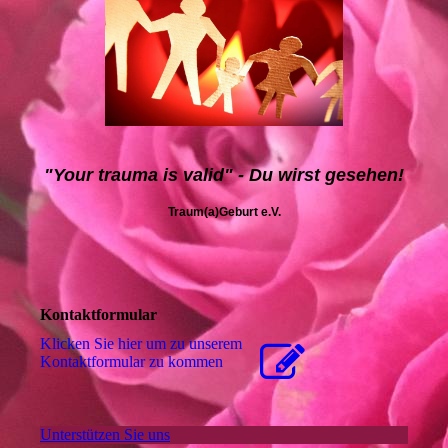
"Your trauma is valid" - Du wirst gesehen!
Traum(a)Geburt e.V.
Kontaktformular
Klicken Sie hier um zu unserem
Kon­takt­for­mu­lar zu kommen
Unterstützen Sie uns