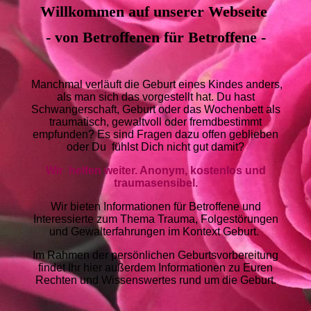
Willkommen auf unserer Webseite
- von Betroffenen für Betroffene -
Manchmal verläuft die Geburt eines Kindes anders,
als man sich das vorgestellt hat. Du hast
Schwangerschaft, Geburt oder das Wochenbett als
traumatisch, gewaltvoll oder fremdbestimmt
empfunden? Es sind Fragen dazu offen geblieben
oder Du fühlst Dich nicht gut damit?
Wir helfen weiter. Anonym, kostenlos und
traumasensibel.
Wir bieten Informationen für Betroffene und
Interessierte zum Thema Trauma, Folgestörungen
und Gewalterfahrungen im Kontext Geburt.
Im Rahmen der persönlichen Geburtsvorbereitung
findet Ihr hier außerdem Informationen zu Euren
Rechten und Wissenswertes rund um die Geburt.